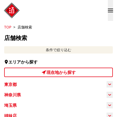
TOP
店舗検索
店舗検索
条件で絞り込む
エリアから探す
現在地から探す
東京都
新宿
渋谷
池袋
新橋
神奈川県
横浜
川崎
埼玉県
上野御徒
神田
神保町
町田
町
大宮
姉妹店