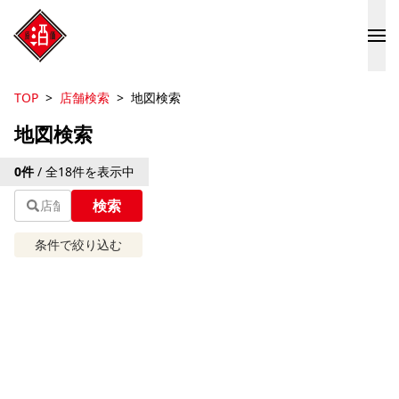
TOP
店舗検索
地図検索
地図検索
Leaflet
| ©
OpenStreetMap
contributions | 地図修正は
こ
0
件
/ 全
18
件を表示中
ちら
検索
+
−
条件で絞り込む
エリアから探す
現在地から探す
条